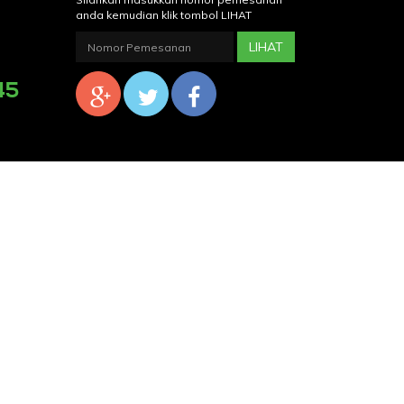
anda kemudian klik tombol LIHAT
Nomor
LIHAT
Pemesanan
45