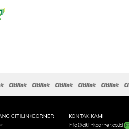
elalui email Anda.
ANG CITILINKCORNER
KONTAK KAMI
info@citilinkcorner.co.id
an