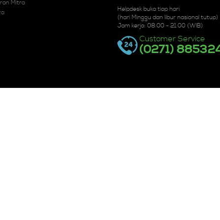
ran Mitra
Helpdesk buka tiap hari
ra
(hari Minggu dan libur nasional tutup)
Jam kerja: 08:00 - 21:00 (WIB)
Customer Service
(0271) 88532