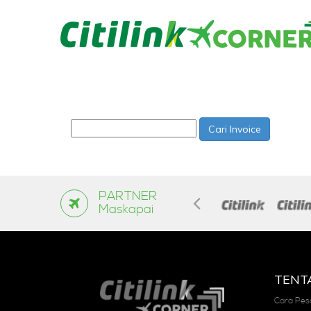
My Booking
Masukkan nomor invoice yang telah kami kirimkan m
Cari Invoice
PARTNER
Maskapai
TENT
Cara Pes