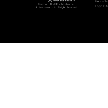
Pendafta
Copyright © 2019 citilinkcorner
Login Mit
citilinkcorner.co.id
. Alright Reserved.